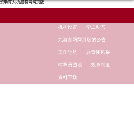
资助育人-九游官网网页版
机构设置
学工动态
九游官网网页版的公告
工作导航
共青团风采
辅导员园地
规章制度
资料下载