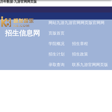
历年数据-九游官网网页版
网站九游九游官网网页版官网网
招生信息网
页版首页
学院概况
招生章程
招生计划
招生政策
录取查询
联系九游官网网页版