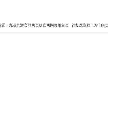
位置：
九游九游官网网页版官网网页版首页
计划及章程
历年数据