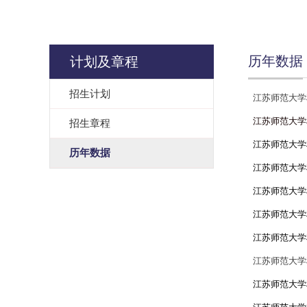
历年数据
计划及章程
招生计划
江苏师范大学
江苏师范大学
招生章程
江苏师范大学
历年数据
江苏师范大学
江苏师范大学
江苏师范大学
江苏师范大学
江苏师范大学
江苏师范大学