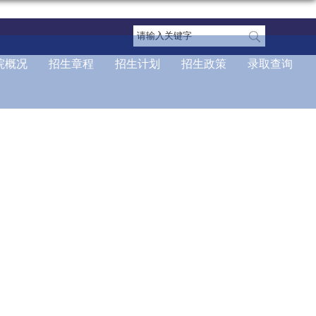
院概况
招生章程
招生计划
招生政策
录取查询