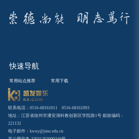
快速导航
常用站点推荐
常用下载
联系电话：0516-68161011 0516-68161093
地址：江苏省徐州市潘安湖科教创新区学院路1号 邮政编码：
221132
电子邮件：
kwxy@jsnu.edu.cn
苏公网安备 32031202000340号