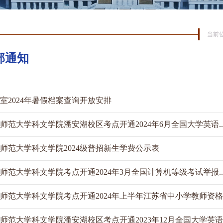
当前位
部通知
室2024年暑假档案查询开放安排
师范大学科文学院潘安湖校区考点开通2024年6月全国大学英语..
师范大学科文学院2024级普招新生学费公示表
师范大学科文学院考点开通2024年3月全国计算机等级考试举报..
师范大学科文学院考点开通2024年上半年江苏省中小学教师资格..
师范大学科文学院潘安湖校区考点开通2023年12月全国大学英语..