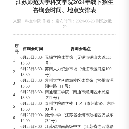
江苏师范大学科文学院2024年线下招生
咨询会时间、地点安排表
来源：科文学院 作者： 发布时间：2024-06-23 浏览次数：
79
序
咨询会时间
咨询会地点
号
6月25日8:30-
无锡学院体育馆（无锡市锡山大道333
1
13:30
号）
6月25日8:30-
苏南人力资源市场（镇江市运河路100
2
13:30
号）
6月25日8:30-
常州大学科教城校区体育馆（常州市滆
3
13:30
湖中路 11 号）
6月25日8:30-
南通理工学院（南通市崇川区永兴路
4
13:30
211 号）
6月25日8:30-
泰州学院教学楼 1 区（泰州市济川东路
5
13:30
93 号）
6月25日9:00-
徐州中学（江苏省徐州市鼓楼区汉城东
6
12:00
路1号）
6月25日9:00-
江苏省灌南高级中学（江苏省连云港赣