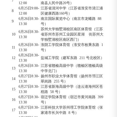
7
12:00
南县人民中路20号）
6月25日9:00-
江苏省清河中学（江苏省淮安市清江浦
8
12:00
区健康西路160号）
6月26日8:30-
南京国际展览中心（南京市龙蟠路 88
9
13:30
号）
苏州大学独墅湖校区南区体育馆（江苏
6月26日8:30-
10
省苏州市苏州工业园区星湖 街苏州大
13:30
学独墅湖校区南区西门）
6月26日8:30-
淮阴工学院体育馆（淮安市枚乘东路 1
11
13:30
号）
6月26日8:30-
12
盐城工学院（建军东路 211 号北校区）
13:30
6月26日8:30-
江苏省赣榆高级中学（赣榆区赣榆高级
13
13:30
中学北门）
6月27日8:30-
扬州市职业大学体育馆（扬州市邗江区
14
13:30
翠岗路 255 号）
6月27日8:30-
江苏省新海高级中学（连云港海州区苍
15
13:30
梧路 58 号）
6月27日8:30-
宿迁学院体育馆（宿迁市黄河南路 399
16
13:30
号）
6月27日8:30-
江苏科技大学苏州理工学院体育馆（张
17
13:30
家港市长兴中路 8 号）