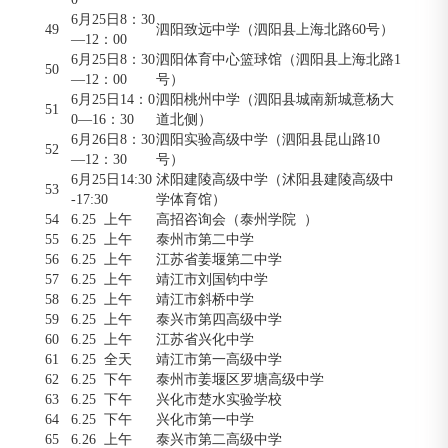
6月25日8：30
49
泗阳致远中学（泗阳县上海北路60号）
—12：00
6月25日8：30
泗阳体育中心篮球馆（泗阳县上海北路1
50
—12：00
号）
6月25日14：0
泗阳桃州中学（泗阳县城南新城意杨大
51
0—16：30
道北侧）
6月26日8：30
泗阳实验高级中学（泗阳县昆山路10
52
—12：30
号）
6月25日14:30
沭阳建陵高级中学（沭阳县建陵高级中
53
-17:30
学体育馆）
54
6.25 上午
高招咨询会（泰州学院 ）
55
6.25 上午
泰州市第二中学
56
6.25 上午
江苏省姜堰第二中学
57
6.25 上午
靖江市刘国钧中学
58
6.25 上午
靖江市斜桥中学
59
6.25 上午
泰兴市第四高级中学
60
6.25 上午
江苏省兴化中学
61
6.25 全天
靖江市第一高级中学
62
6.25 下午
泰州市姜堰区罗塘高级中学
63
6.25 下午
兴化市楚水实验学校
64
6.25 下午
兴化市第一中学
65
6.26 上午
泰兴市第二高级中学