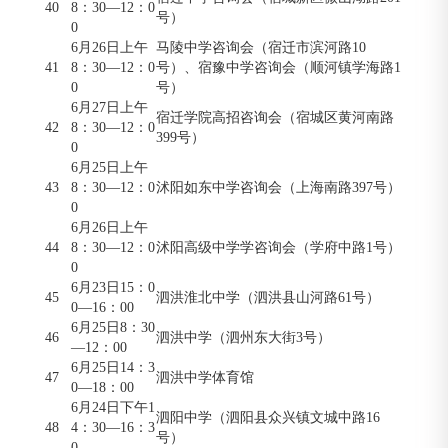
40
8：30—12：0
号）
0
6月26日上午
马陵中学咨询会（宿迁市滨河路10
41
8：30—12：0
号）、宿豫中学咨询会（顺河镇学海路1
0
号）
6月27日上午
宿迁学院高招咨询会（宿城区黄河南路
42
8：30—12：0
399号）
0
6月25日上午
43
8：30—12：0
沭阳如东中学咨询会（上海南路397号）
0
6月26日上午
44
8：30—12：0
沭阳高级中学学咨询会（学府中路1号）
0
6月23日15：0
45
泗洪淮北中学（泗洪县山河路61号）
0—16：00
6月25日8：30
46
泗洪中学（泗州东大街3号）
—12：00
6月25日14：3
47
泗洪中学体育馆
0—18：00
6月24日下午1
泗阳中学（泗阳县众兴镇文城中路16
48
4：30—16：3
号）
0