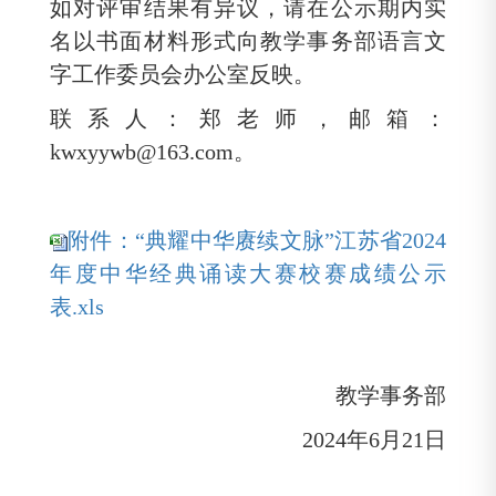
如对评审结果有异议，请在公示期内实
名以书面材料形式向教学事务部语言文
字工作委员会办公室反映。
联系人：郑老师，邮箱：
kwxyywb@163.com
。
附件：“典耀中华赓续文脉”江苏省2024
年度中华经典诵读大赛校赛成绩公示
表.xls
教学事务部
2024年6月21日