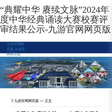
“典耀中华 赓续文脉”2024年
度中华经典诵读大赛校赛评
审结果公示-九游官网网页版
九游官网网
页版
九游官
网网页版
九游官网网页版
>> 正文