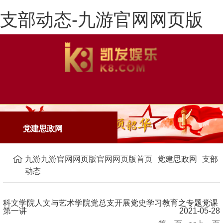
支部动态-九游官网网页版
支部动态
党建思政网
九游九游官网网页版官网网页版首页
党建思政网
支部
动态
科文学院人文与艺术学院党总支开展党史学习教育之专题党课
第一讲
2021-05-28