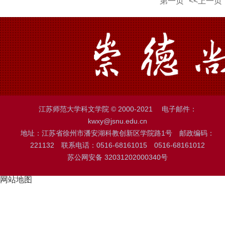
第一页
<<上一页
江苏师范大学科文学院 © 2000-2021 电子邮件：
kwxy@jsnu.edu.cn
地址：江苏省徐州市潘安湖科教创新区学院路1号 邮政编码：
221132 联系电话：0516-68161015 0516-68161012
苏公网安备 32031202000340号
网站地图