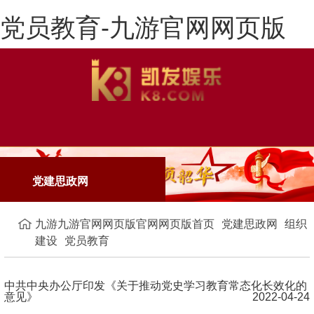
党员教育-九游官网网页版
党员教育
党建思政网
九游九游官网网页版官网网页版首页
党建思政网
组织
建设
党员教育
中共中央办公厅印发《关于推动党史学习教育常态化长效化的
意见》
2022-04-24