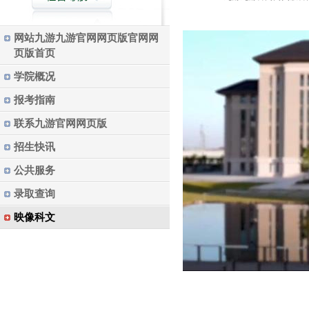
网站九游九游官网网页版官网网
页版首页
学院概况
报考指南
联系九游官网网页版
招生快讯
公共服务
录取查询
映像科文