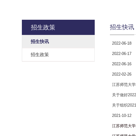
招生快讯
招生政策
招生快讯
2022-06-18
2022-06-17
招生政策
2022-06-16
2022-02-26
江苏师范大学科
关于做好20
关于组织20
2021-10-12
江苏师范大学