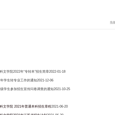
当
文学院2022年“专转本”招生简章
2022-01-18
22年学生转专业工作的通知
2021-12-06
21级学生参加招生宣传问卷调查的通知
2021-10-25
科文学院 2021年普通本科招生章程
2021-06-20