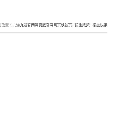
前位置：
九游九游官网网页版官网网页版首页
招生政策
招生快讯