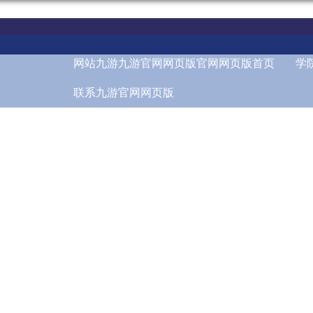
网站九游九游官网网页版官网网页版首页
学
联系九游官网网页版