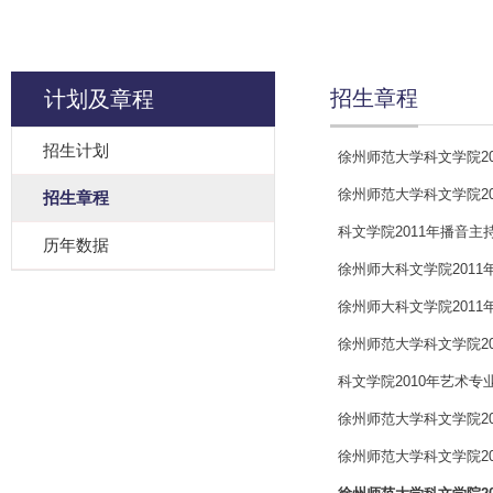
招生章程
计划及章程
招生计划
徐州师范大学科文学院2
徐州师范大学科文学院20
招生章程
科文学院2011年播音
历年数据
徐州师大科文学院201
徐州师大科文学院201
徐州师范大学科文学院2
科文学院2010年艺术
徐州师范大学科文学院2
徐州师范大学科文学院20