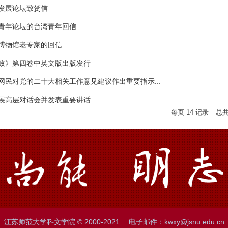
发展论坛致贺信
青年论坛的台湾青年回信
博物馆老专家的回信
政》第四卷中英文版出版发行
网民对党的二十大相关工作意见建议作出重要指示...
展高层对话会并发表重要讲话
每页
14
记录
总
江苏师范大学科文学院 © 2000-2021 电子邮件：
kwxy@jsnu.edu.cn