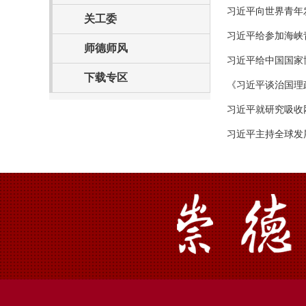
习近平向世界青年
关工委
习近平给参加海峡
师德师风
习近平给中国国家
下载专区
《习近平谈治国理
习近平就研究吸收
习近平主持全球发