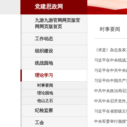
党建思政网
九游九游官网网页版官
网网页版首页
时事要闻
工作动态
《求是》杂志发表习
组织建设
习近平在中央统战工
统战园地
习近平在中共中央政
理论学习
习近平向中国共产
时事要闻
中共中央政治局召开
理论园地
他山之石
中共中央召开党外
纪检监察
习近平在省部级主要
中央军委举行颁授“
工会