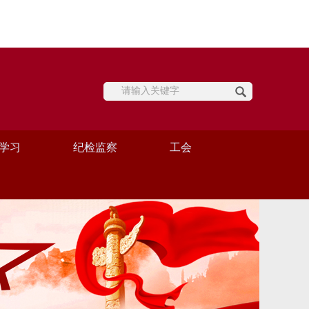
学习
纪检监察
工会