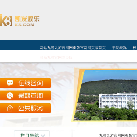
网站九游九游官网网页版官网网页版首页
学院概况
校
联系九游官网网页版
九游九游官网网页版官