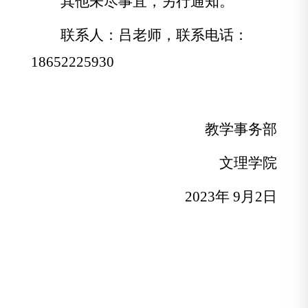
其他未尽事宜，另行通知。
联系人：吕老师，联系电话：
18652225930
教学事务部
文理学院
2023
年
9
月
2
日