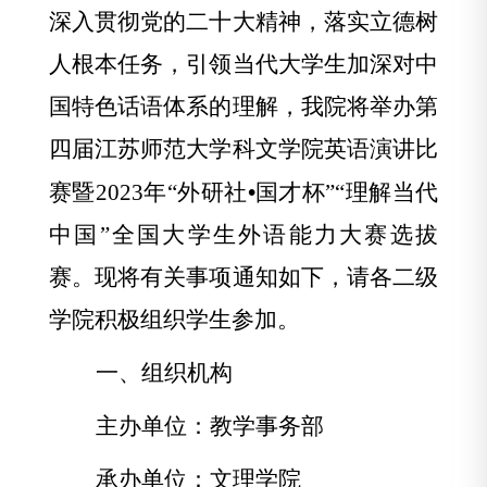
深入贯彻党的二十大精神，落实立德树
人根本任务，引领当代大学生加深对中
国特色话语体系的理解，我院将举办第
四届江苏师范大学科文学院英语演讲比
赛暨
2023
年“外研社
•
国才杯”“理解当代
中国”全国大学生外语能力大赛选拔
赛。现将有关事项通知如下，请各二级
学院积极组织学生参加。
一、组织机构
主办单位：教学事务部
承办单位：文理学院