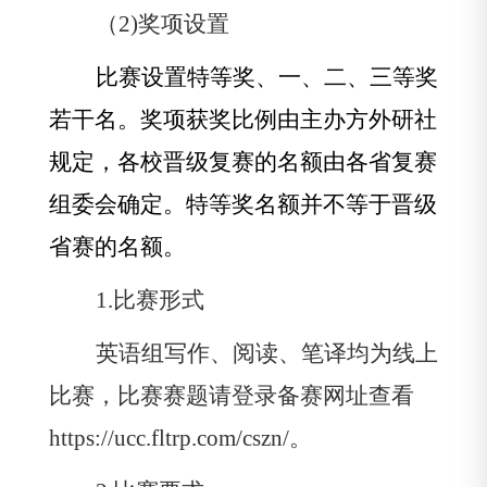
（
2)
奖项设置
比赛设置特等奖、一、二、三等奖
若干名。奖项获奖比例由主办方外研社
规定，各校晋级复赛的名额由各省复赛
组委会确定。特等奖名额并不等于晋级
省赛的名额。
1.
比赛形式
英语组写作、阅读、笔译均为线上
比赛，比赛赛题请登录备赛网址查看
https://ucc.fltrp.com/cszn/
。