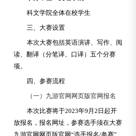
科文学院全体在校学生
三、大赛设置
本次大赛包括英语演讲、写作、阅
读、翻译（分笔译、口译）五个分赛
项。
四、参赛流程
（一）九游官网网页版官网报名
本次比赛将于
2023
年
9
月
2
日起开
放报名，报名网址，参赛选手须在大赛
九游官网网页版官网“选手报名
/
参赛”