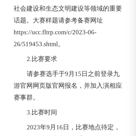
社会建设和生态文明建设等领域的重要
话题。大赛样题请参考备赛网址
https://ucc.fltrp.com/c/2023-06-
26/519453.shtml
。
2.
比赛要求
请参赛选手于
9
月
15
日之前登录九
游官网网页版官网报名，并加入演相应
赛事群。
3.
比赛时间
2023
年
9
月
16
日，比赛地点待定，