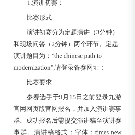
1.
演讲初赛：
比赛形式
演讲初赛分为定题演讲（
3
分钟）
和现场问答（
2
分钟）两个环节。定题
演讲题目为：
”the chinese path to
modernization”,
请登录备赛网址：
比赛要求
参赛选手于
9
月
15
日之前登录九游
官网网页版官网报名，并加入演讲赛事
群。成功报名后需提交演讲稿至演讲赛
事群。演讲稿格式：字体：
times new