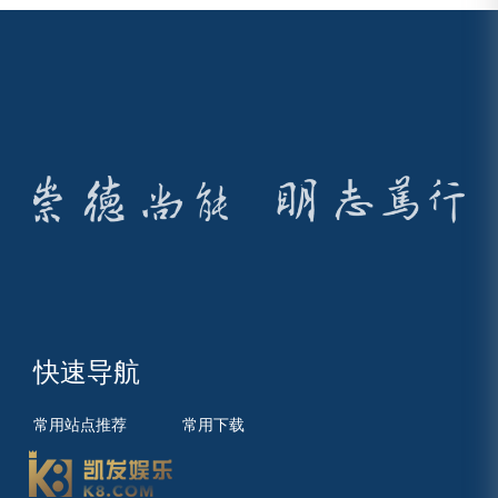
快速导航
常用站点推荐
常用下载