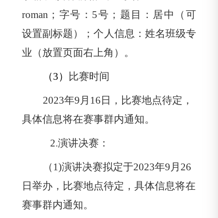
roman
；字号：
5
号；题目：居中（可
设置副标题）；个人信息：姓名班级专
业（放置页面右上角）。
（
3）
比赛时间
2023
年
9
月
16
日，比赛地点待定，
具体信息将在赛事群内通知。
2.
演讲决赛：
（
1)
演讲决赛拟定于
2023
年
9
月
26
日举办，比赛地点待定，具体信息将在
赛事群内通知。