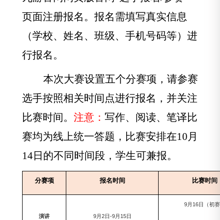
页面注册报名。报名需填写真实信息
（学校、姓名、班级、手机号码等）进
行报名。
本次大赛设置五个分赛项，请参赛
选手按照相关时间点进行报名，并关注
比赛时间。
注意：
写作、阅读、笔译比
赛均为线上统一答题，比赛安排在
10
月
14
日的不同时间段，学生可兼报。
分赛项
报名时间
比赛时间
9
月
16
日（初赛
演讲
9
月
2
日
-9
月
15
日