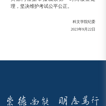
理，坚决维护考试公平公正。
科文学院纪委
2023年9月22日