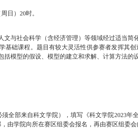
（周日）20时。
人文与社会科学（含经济管理）等领域经过适当简
学基础课程。题目有较大灵活性供参赛者发挥其创造
包括模型的假设、模型的建立和求解、计算方法的
必须全部来自科文学院），填写《科文学院2023年
部，由学院向所在赛区组委会报名，再由赛区组委会