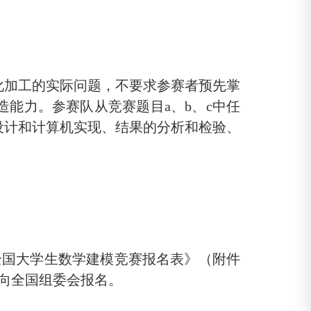
化加工的实际问题，不要求参赛者预先掌
能力。参赛队从竞赛题目a、b、c中任
设计和计算机实现、结果的分析和检验、
全国大学生数学建模竞赛报名表》（附件
向全国组委会报名。