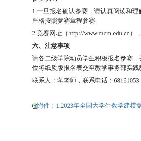
1.一旦报名确认参赛，请认真阅读和理解《全
严格按照竞赛章程参赛。
2.竞赛网址（http://www.mcm.ed
六、注意事项
请各二级学院动员学生积极报名参赛，并
位将纸质版报名表交至教学事务部实践
联系人：蒋老师，联系电话：68161053
附件：1.2023年全国大学生数学建模竞赛