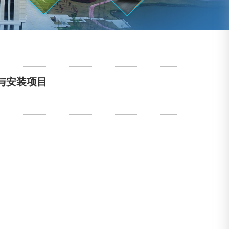
购与安装项目