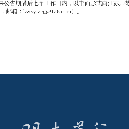
果公告期满后七个工作日内，以书面形式向江苏师
76，邮箱：
kwxyjzcg@126.com
）。