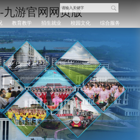
示-九游官网网页版
况
教育教学
招生就业
校园文化
综合服务