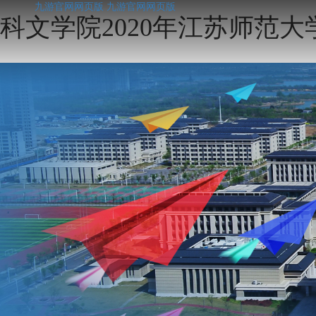
九游官网网页版
九游官网网页版
科文学院2020年江苏师范