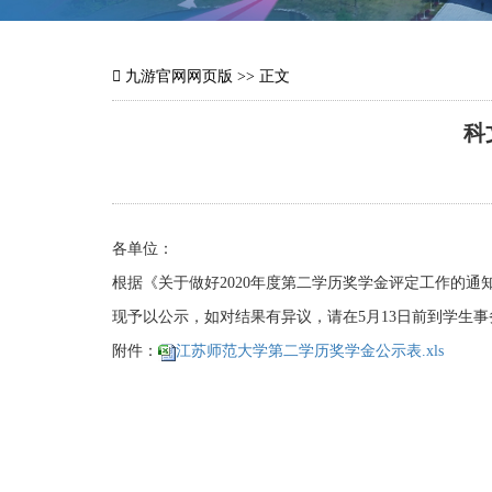
九游官网网页版
>> 正文
科
各单位：
根据《关于做好2020年度第二学历奖学金评定工作的通
现予以公示，如对结果有异议，请在5月13日前到学生事务
附件：
江苏师范大学第二学历奖学金公示表.xls