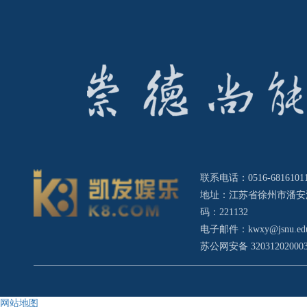
联系电话：0516-68161011 
地址：江苏省徐州市潘安
码：221132
电子邮件：
kwxy@jsnu.ed
苏公网安备 32031202000
网站地图