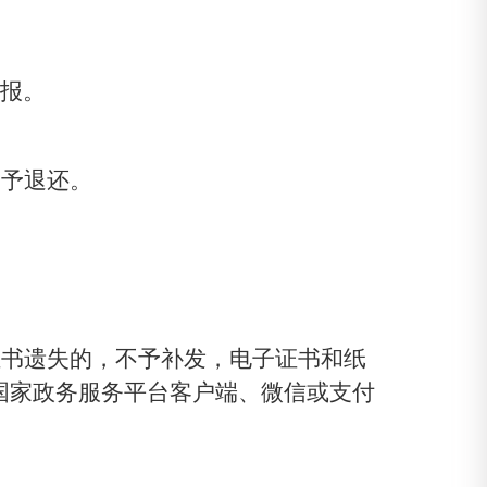
报。
不予退还。
证书遗失的，不予补发，电子证书和纸
国家政务服务平台客户端、微信或支付