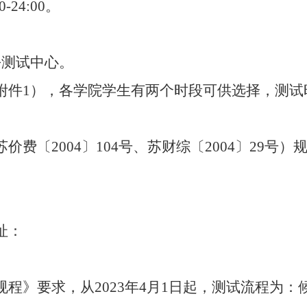
0-24:00
。
平测试中心。
附件
1
），各学院学生有两个时段可供选择，测试
苏价费〔
2004
〕
104
号、苏财综〔
2004
〕
29
号）
址：
规程》要求，从
2023
年
4
月
1
日起，测试流程为：