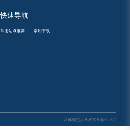
快速导航
常用站点推荐
常用下载
江苏师范大学科文学院©2022