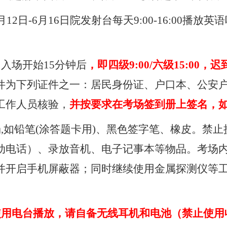
月
12
日
-6
月
16
日院发射台每天
9:00-16:00
播放英语
，入场开始
15
分钟后
，即四级
9:00/
六级
15:00
，迟
件为下列证件之一：居民身份证、户口本、公安
工作人员核验，
并按要求在考场签到册上签名，
场
,
如铅笔
(
涂答题卡用
)
、黑色签字笔、橡皮。禁止
动电话）、录放音机、电子记事本等物品。考场
并开启手机屏蔽器；同时继续使用金属探测仪等
使用电台播放，请自备无线耳机和电池（禁止使用