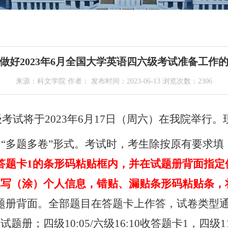
做好2023年6月全国大学英语四六级考试准备工作
来源：科文学院 作者： 发布时间：2023-06-13 浏览次数：
2306
级考试将于
2023
年
6
月
17
日（周六）在我院举行。
“多题多卷”形式。考试时，考生除按原有要求填
答题卡
1
的条形码粘贴框内，并在试题册背面指定
填写（涂）个人信息，错贴、漏贴条形码粘贴条，
题册背面。全部题目在答题卡上作答，试卷类型
阅试题册；四级
10:05/
六级
16:10
收答题卡
1
，四级
1