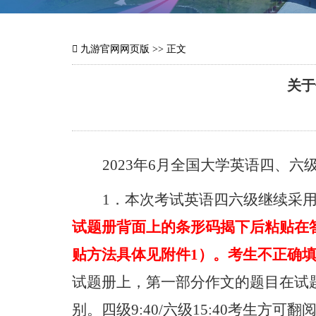
九游官网网页版
>> 正文
关于
2023
年
6
月全国大学英语四、六
1
．本次考试英语四六级继续采用
试题册背面上的条形码揭下后粘贴在
贴方法具体见附件
1
）。考生不正确
试题册上，第一部分作文的题目在试
别。四级
9:40/
六级
15:40
考生方可翻