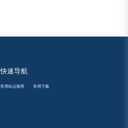
快速导航
常用站点推荐
常用下载