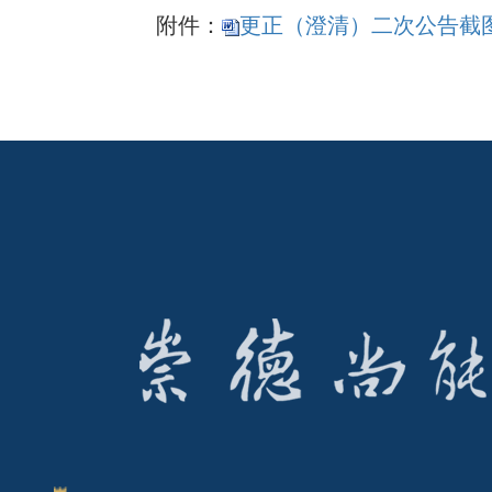
附件：
更正（澄清）二次公告截图.