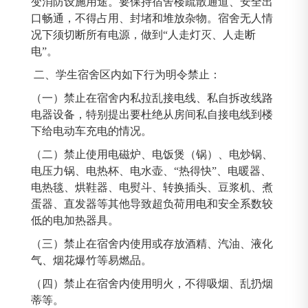
变消防设施用途。要保持宿舍楼疏散通道、安全出
口畅通，不得占用、封堵和堆放杂物。宿舍无人情
况下须切断所有电源，做到“人走灯灭、人走断
电”。
二、学生宿舍区内如下行为明令禁止：
（一）禁止在宿舍内私拉乱接电线、私自拆改线路
电器设备，特别提出要杜绝从房间私自接电线到楼
下给电动车充电的情况。
（二）禁止使用电磁炉、电饭煲（锅）、电炒锅、
电压力锅、电热杯、电水壶、“热得快”、电暖器、
电热毯、烘鞋器、电熨斗、转换插头、豆浆机、煮
蛋器、直发器等其他导致超负荷用电和安全系数较
低的电加热器具。
（三）禁止在宿舍内使用或存放酒精、汽油、液化
气、烟花爆竹等易燃品。
（四）禁止在宿舍内使用明火，不得吸烟、乱扔烟
蒂等。