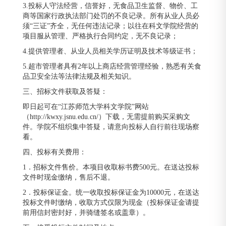
3.投标人守法经营，信誉好，无食品卫生监督、物价、工
商等国家行政执法部门处罚的不良记录。所有从业人员必
须“三证”齐全，无任何违法记录；以往在科文学院经营的
项目服从管理、严格执行合同约定，无不良记录；
4.提供管理者、从业人员相关学历证明及技术等级证书；
5.超市管理者具有2年以上商店经营管理经验，熟悉有关食
品卫安全法等法律法规及相关知识。
三、招标文件获取及答疑：
即日起可在“江苏师范大学科文学院”网站
（http://kwxy.jsnu.edu.cn/）下载，无需提前购买采购文
件。学院不组织集中答疑，请意向投标人自行前往现场察
看。
四、投标有关费用：
1．招标文件售价。本项目收取标书费500元。在送达投标
文件时现金缴纳，售后不退。
2．投标保证金。统一收取投标保证金为10000元，在送达
投标文件时缴纳，收取方式仅限为现金（投标保证金请提
前用信封密封好，并骑缝签名或盖章）。