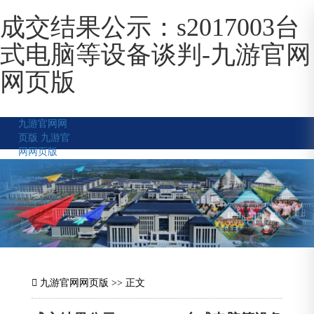
成交结果公示：s2017003台
式电脑等设备谈判-九游官网
网页版
九游官网网
页版
九游官
网网页版
九游官网网页版
>> 正文