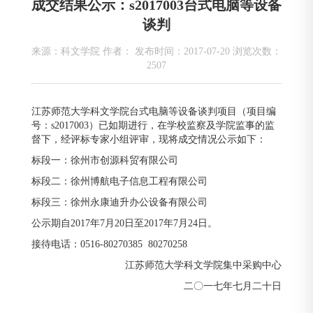
成交结果公示：s2017003台式电脑等设备
谈判
来源：科文学院 作者： 发布时间：2017-07-20 浏览次数：
2507
江苏师范大学科文学院台式电脑等设备谈判项目（项目编
号：s2017003）已如期进行，在学校监察及学院监事的监
督下，经评标专家小组评审，现将成交情况公示如下：
标段一：徐州市创源科贸有限公司
标段二：徐州博航电子信息工程有限公司
标段三：徐州永康迪升办公设备有限公司
公示期自2017年7月20日至2017年7月24日。
接待电话：0516-80270385 80270258
江苏师范大学科文学院集中采购中心
二〇一七年七月二十日