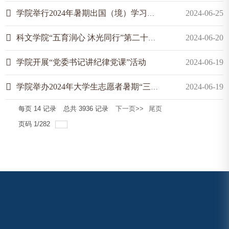
学院举行2024年暑期出国（境）学习交流项目行前教育会
2024-06-25
科文学院“五育润心 沐光同行”第二十届5·25心理健康节成功举办
2024-06-20
学院开展“党委书记讲纪律党课”活动
2024-06-19
学院举办2024年大学生志愿者暑期“三下乡”社会实践重点团队评选...
2024-06-19
每页
14
记录
总共
3936
记录
下一页>>
尾页
页码
1
/
282