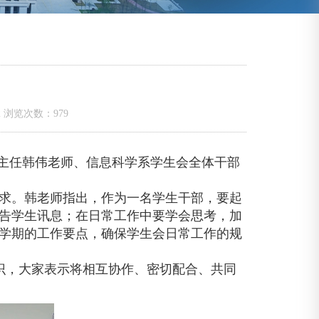
12 浏览次数：
979
办主任韩伟老师、信息科学系学生会全体干部
求。韩老师指出，作为一名学生干部，要起
告学生讯息；在日常工作中要学会思考，加
学期的工作要点，确保学生会日常工作的规
，大家表示将相互协作、密切配合、共同