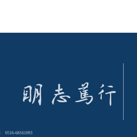
0516-68161093