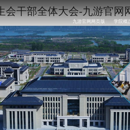
生会干部全体大会-九游官网
九游官网网页版
学院概