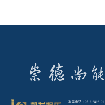
联系电话：0516-68161011 