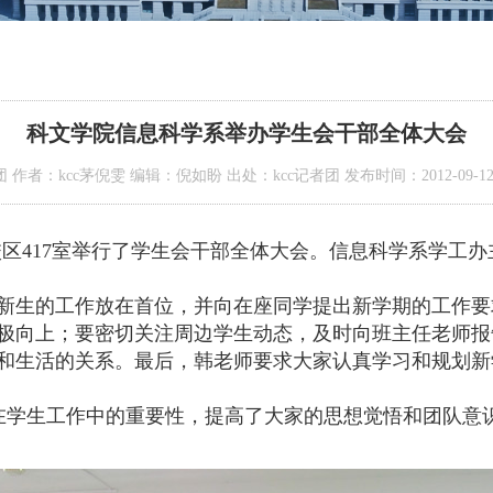
科文学院信息科学系举办学生会干部全体大会
团 作者：kcc茅倪雯 编辑：倪如盼 出处：kcc记者团 发布时间：2012-09-
区417室举行了学生会干部全体大会。信息科学系学工
生的工作放在首位，并向在座同学提出新学期的工作要
极向上；要密切关注周边学生动态，及时向班主任老师报
和生活的关系。最后，韩老师要求大家认真学习和规划新
学生工作中的重要性，提高了大家的思想觉悟和团队意识