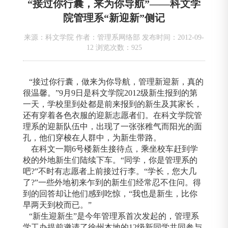
“接过你行囊，来为你导航”——科文学
院管理系“新迎新”侧记
来源：科文学院 作者：管理系网络部 发布时间：2012-09-
12 浏览次数：
925
“接过你行囊，做来为你导航，管理新迎新，真的
很温馨。”9月9日是科文学院2012级新生报到的第
一天，学校里到处都是前来报到的新生及其家长，
还有穿着各色衣服的迎新志愿者们。在科文学院管
理系的迎新队伍中，出现了一张张稚气而阳光的面
孔，他们穿梭在人群中，为新生带路。
在科文一期6号楼新生接待点，乘坐校车赶到学
校的外地新生们陆续下车。“同学，你是管理系的
吧?”不时有志愿者上前接过行李。“学长，您大几
了?”一些外地初来乍到的新生们经常忍不住问。得
到的回答却让他们感到吃惊，“我也是新生，比你
早两天到校而已。”
“新生迎新生”是今年管理系首次发起的，管理系
学工办提前邀请了徐州本地的12级新同学共同参与