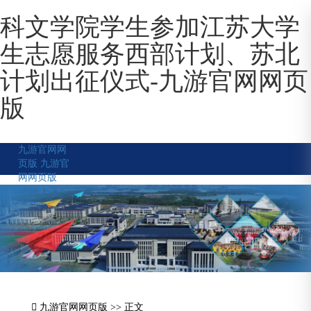
科文学院学生参加江苏大学
生志愿服务西部计划、苏北
计划出征仪式-九游官网网页
版
九游官网网
页版
九游官
网网页版
九游官网网页版
>> 正文