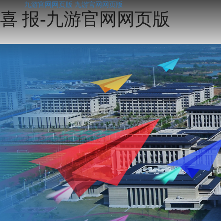
九游官网网页版
九游官网网页版
喜 报-九游官网网页版