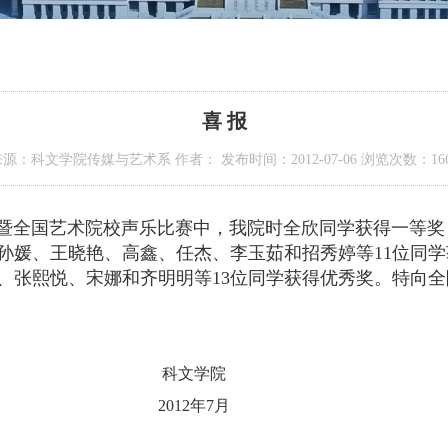
喜 报
来源：科文学院传媒与艺术系 作者： 发布时间：2012-07-06 浏览次数：
16
全国艺术院校声乐比赛中，我院时全欣同学获得一等奖；
孙媛、王晓艳、高鑫、任杰、李玉茹和招秀婷等11位同
、张熙悦、宋娜和齐明明等13位同学获得优秀奖。特向
学院
年7月