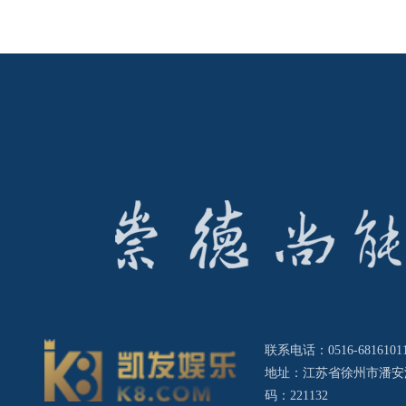
联系电话：0516-68161011 
地址：江苏省徐州市潘安
码：221132