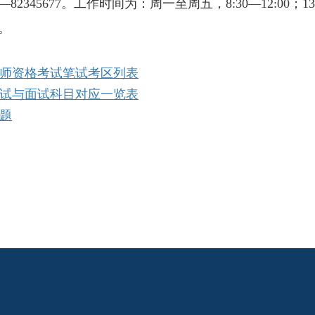
0—
82345677。工作时间为：周一至周五，
8:30—
12:00；
1
3。
教师资格考试笔试考区列表
笔试与面试科目对应一览表
题