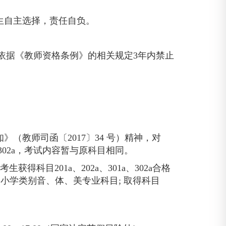
生自主选择，责任自负。
依据《教师资格条例》的相关规定
3年内禁止
知》（教师司函〔
2017〕
34 号）精神，对
302a，考试内容暂与原科目相同。
; 考生获得科目
201a、
202a、
301a、
302a合格
参加小学类别音、体、美专业科目
; 取得科目