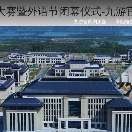
大赛暨外语节闭幕仪式-九游
九游官网网页版
学院概