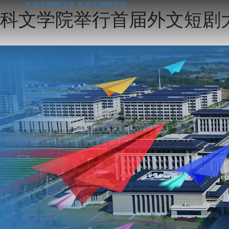
九游官网网页版
九游官网网页版
科文学院举行首届外文短剧