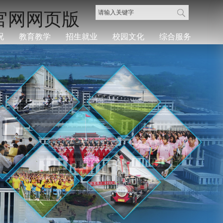
官网网页版
况
教育教学
招生就业
校园文化
综合服务