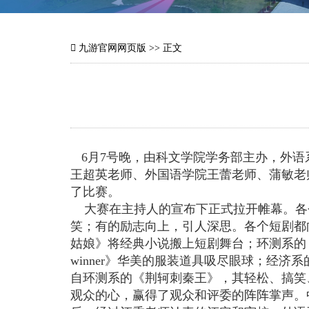
九游官网网页版
>> 正文
6月7号晚，由科文学院学务部主办，外
王超英老师、外国语学院王蕾老师、蒲敏老
了比赛。
大赛在主持人的宣布下正式拉开帷幕。各
笑；有的励志向上，引人深思。各个短剧都
姑娘》将经典小说搬上短剧舞台；环测系的《荆轲刺
winner》华美的服装道具吸尽眼球；经
自环测系的《荆轲刺秦王》，其轻松、搞笑
观众的心，赢得了观众和评委的阵阵掌声。