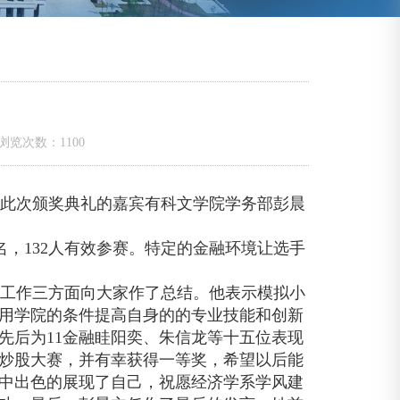
9 浏览次数：
1100
此次颁奖典礼的嘉宾有科文学院学务部彭晨
名，132人有效参赛。特定的金融环境让选手
工作三方面向大家作了总结。他表示模拟小
用学院的条件提高自身的的专业技能和创新
先后为11金融眭阳奕、朱信龙等十五位表现
炒股大赛，并有幸获得一等奖，希望以后能
中出色的展现了自己，祝愿经济学系学风建