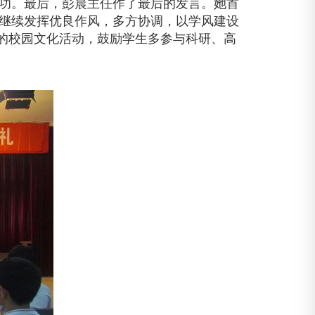
功。最后，彭晨主任作了最后的发言。她首
继续发挥优良作风，多方协调，以学风建设
路的校园文化活动，鼓励学生多参与科研、高