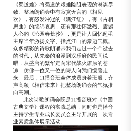
《蜀道难》将蜀道的艰难险阻表现的淋漓尽
致。整场朗诵会中有寂寞无言的《相见
欢》，有怒发冲冠的《满江红》，有《古相
思曲》的绵绵哀思，还有那壮怀激烈、震撼
人心的《沁园春长沙》，更是让人回忆起毛
主席当年激扬文字、指点江山的豪迈气概。
众多精彩的诗歌朗诵带我们走过一个个逝去
的时代，从先秦的浪漫到汉乐府的民间说
唱，从盛唐的繁华走向宋代战火燎原的苍
凉，仿佛一位又一位的诗人向我们缓缓走
来。最后，11播音班全体成员身着班服，齐
声高颂《相信未来》把整场朗诵会的气氛推
向高潮。
此次诗歌朗诵会既是
11播音班对《中国
古典文学》课程的实践总结，同时也是
播音
主持学生专业成长委员会主导开展的一次专
业素质集体展示活动。