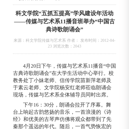
科文学院“五抓五提高”学风建设年活动
——传媒与艺术系11播音班举办“中国古
典诗歌朗诵会”
来源：科文学院传媒与艺术系 作者： 发布时间：2012-04-
23 浏览次数：
2043
4月20日
下午，传媒与艺术系
11播音“中国
古典诗歌朗诵会”在大学生活动中心举行。校
教务处丁小妹老师、信传学院苗新萍老师及
于素云老师、文学院杨安红老师莅临朗诵会
现场，传媒与艺术系全体辅导员同时
出席。
下午
16：30分，朗诵会拉开了序幕。舞
台上响起古韵悠扬的音乐，一首浪漫的《诗
经》和优美的古琴声仿佛将观众都带到了先
秦那个遥远的年代。随后，一首气势恢宏的