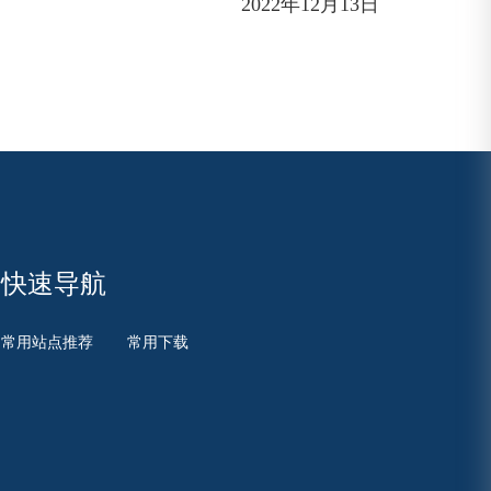
2022年12月13日
快速导航
常用站点推荐
常用下载