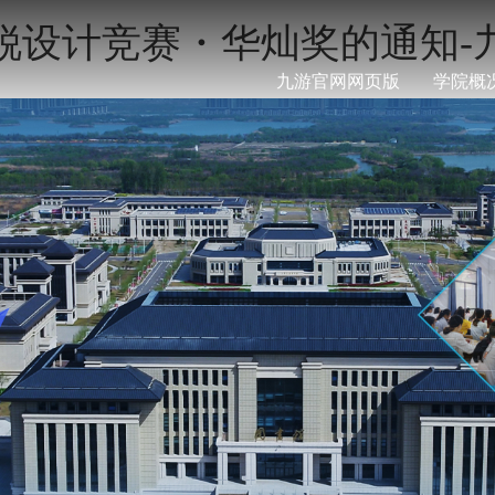
锐设计竞赛・华灿奖的通知-
九游官网网页版
学院概