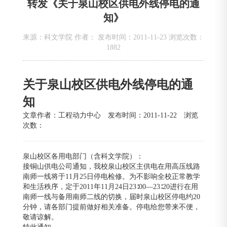
转发《关于泉山校区供电外线停电的通
知》
来源：科文学院 作者： 发布时间：2011-11-23 浏览次数：
1882
关于泉山校区供电外线停电的通
知
文章作者：工程动力中心 发布时间：2011-11-22 浏览
次数：
泉山校区各用电部门（含科文学院）：
接铜山供电公司通知，我校泉山校区主供电在用高压线路
南师一线将于
11月25日停电检修。为不影响全校正常教学
和生活秩序，定于2011年11月24日23∶00—23∶20进行在用
南师一线与备用南师二线的切换，届时泉山校区停电约20
分钟，请各部门提前做好相关准备。停电给您带来不便，
敬请谅解。