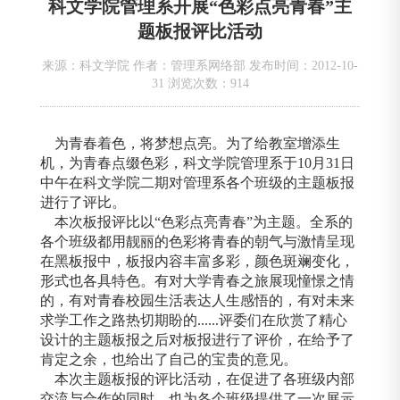
科文学院管理系开展“色彩点亮青春”主
题板报评比活动
来源：科文学院 作者：管理系网络部 发布时间：2012-10-
31 浏览次数：
914
为青春着色，将梦想点亮。为了给教室增添生
机，为青春点缀色彩，科文学院管理系于10月31日
中午在科文学院二期对管理系各个班级的主题板报
进行了评比。
本次板报评比以“色彩点亮青春”为主题。全系的
各个班级都用靓丽的色彩将青春的朝气与激情呈现
在黑板报中，板报内容丰富多彩，颜色斑斓变化，
形式也各具特色。有对大学青春之旅展现憧憬之情
的，有对青春校园生活表达人生感悟的，有对未来
求学工作之路热切期盼的......评委们在欣赏了精心
设计的主题板报之后对板报进行了评价，在给予了
肯定之余，也给出了自己的宝贵的意见。
本次主题板报的评比活动，在促进了各班级内部
交流与合作的同时，也为各个班级提供了一次展示