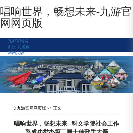
唱响世界，畅想未来-九游官
网网页版
九游官网网
页版
九游官
网网页版
九游官网网页版
>> 正文
唱响世界，畅想未来--科文学院社会工作
系成功举办第二届十佳歌手大赛