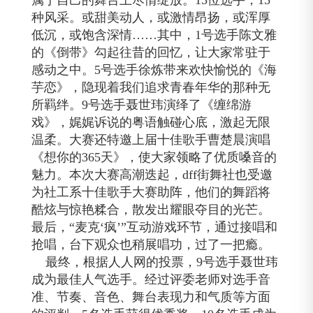
属于自己的舞台上尽情绽放。15位选手，15
种风采。或甜美动人，或激情昂扬，或浑厚
低沉，或饱含深情……其中，1号选手陈文雅
的《倒带》勾起往昔的回忆，让大家常驻于
感动之中。5号选手徐炼带来欢快愉悦的《海
芋恋》，隐现着我们追求青春年华的那种无
所羁绊。9号选手聂世玮演绎了《缠绵游
戏》，娓娓诉说的粤语触碰心底，激起无限
温柔。大赛还特邀上届十佳歌手曹楚晨演唱
《想你的365天》，使大家领略了优质嗓音的
魅力。本次大赛高潮迭起，dff街舞社也受邀
为社工系十佳歌手大赛助阵，他们的舞蹈将
酷炫与惊艳糅合，散发出耀眼夺目的光芒。
最后，“麦克‘疯’”互动游戏环节，通过接唱和
抢唱，台下观众也稍展唱功，过了一把瘾。
最终，根据人人网的投票，9号选手聂世玮
成为最佳人气选手。经过评委老师对选手音
准、节奏、音色、舞台表现力和气质等方面