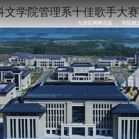
科文学院管理系十佳歌手大赛
九游官网网页版
学院概