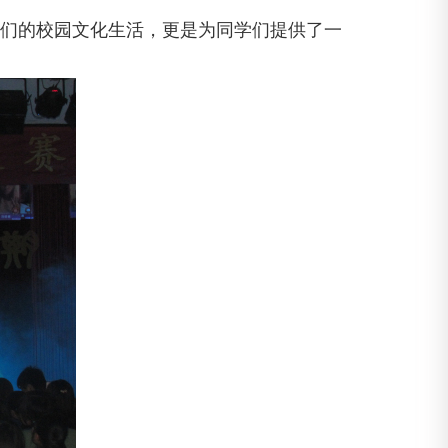
们的校园文化生活，更是为同学们提供了一