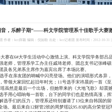
韶音，乐醉子期”——科文学院管理系十佳歌手大赛
团 作者：kcc薛颖 编辑：倪如盼 出处：kcc记者团 发布时间：2012-10-3
歌手大赛在6#大学生活动中心激情上演。科文学院学务部
强老师，管理系学工办主任戚琦老师、团总支书记张峰硕
团及各兄弟系主席作为嘉宾出席了本场比赛。
选手在亲友团的呐喊中闪亮登场。他们的演唱形式各异，
亮，带领大家回忆起旧年时光；11号选手宋祎晨的一首《
周梦瑶虽然是最后一个出场，但她带来的《大地飞歌》却震
的选手用心唱响每一首歌，台下的同学们也是热情高涨，
解选手们的压力，管理系还特别邀请了13位来自韩国的
了全场。最后来自12财管2班的周梦瑶以95.83的高分荣登