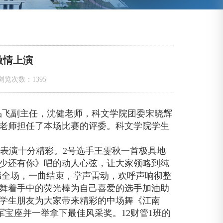
激情上演
1 浏览次数：
1395
吕品飞副主任，沈健老师，科文学院团委宋晓辉
老师担任了本场比赛的评委。科文学院学生
表演十分精彩。2号选手王雯秋一首极具地
至少还有你》唱的动人心弦，让大家领略到纯
撼全场，一曲结束，掌声雷动，欢呼声响彻整
挥舞着手中的荧光棒为自己喜爱的选手加油助
留学生朋友为大家带来精彩的中场舞《江南
冠军宝座并一举拿下最佳风采奖。12财管1班的