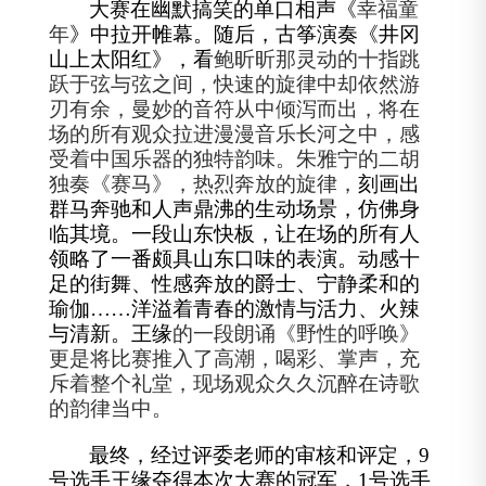
大赛在幽默搞笑的单口相声《
幸福童
年
》中拉开帷幕。随后，
古筝演奏《井冈
山上太阳红》，看
鲍昕昕那灵动的十指跳
跃于弦与弦之间，快速的旋律中却依然游
刃有余，曼妙的音符从中倾泻而出，将在
场的所有观众拉进漫漫音乐长河之中，感
受着中国乐器的独特韵味。朱雅宁的二胡
独奏《赛马》，热烈奔放的旋律，
刻画出
群马奔驰和人声鼎沸的生动场景，仿佛身
临其境。一段山东快板，让在场的所有人
领略了一番颇具山东口味的表演。动感十
足的街舞、性感奔放的爵士、宁静柔和的
瑜伽……洋溢着青春的激情与活力、火辣
与清新。王缘
的一段朗诵《野性的呼唤》
更是将比赛推入了高潮，喝彩、掌声，充
斥着整个礼堂，现场观众久久沉醉在诗歌
的韵律当中。
最终，经过评委老师的审核和评定，9
号选手王缘夺得本次大赛的冠军，1号选手