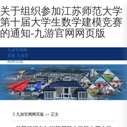
关于组织参加江苏师范大学
第十届大学生数学建模竞赛
的通知-九游官网网页版
九游官网网
页版
九游官
网网页版
九游官网网页版
>> 正文