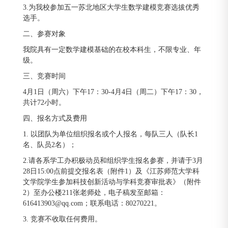
3.为我校参加五一苏北地区大学生数学建模竞赛选拔优秀
选手。
二、参赛对象
我院具有一定数学建模基础的在校本科生，不限专业、年
级。
三、竞赛时间
4月1日（周六）下午17：30-4月4日（周二）下午17：30，
共计72小时。
四、报名方式及费用
1. 以团队为单位组织报名或个人报名，每队三人（队长1
名、队员2名）；
2.请各系学工办积极动员和组织学生报名参赛，并请于3月
28日15:00点前提交报名表（附件1）及《江苏师范大学科
文学院学生参加科技创新活动与学科竞赛审批表》（附件
2）至办公楼211张老师处，电子稿发至邮箱：
616413903@qq.com
；联系电话：80270221。
3. 竞赛不收取任何费用。