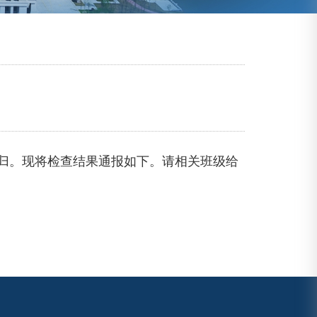
归。现将检查结果通报如下。请相关班级给