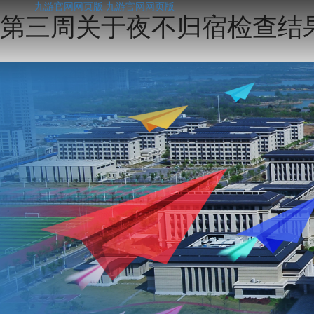
九游官网网页版
九游官网网页版
第三周关于夜不归宿检查结