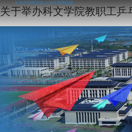
九游官网网页版
九游官网网页版
关于举办科文学院教职工乒