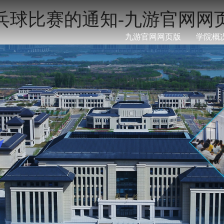
乓球比赛的通知-九游官网网
九游官网网页版
学院概