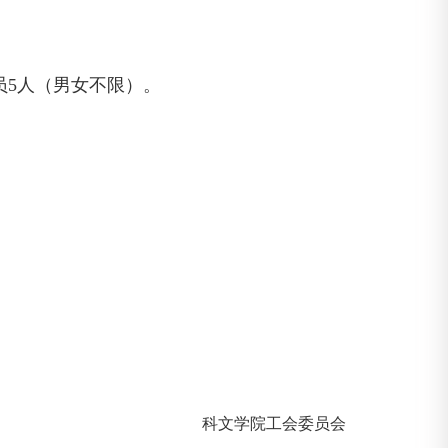
5人（男女不限）。
科文学院工会委员会