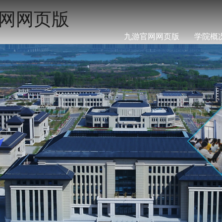
官网网页版
九游官网网页版
学院概