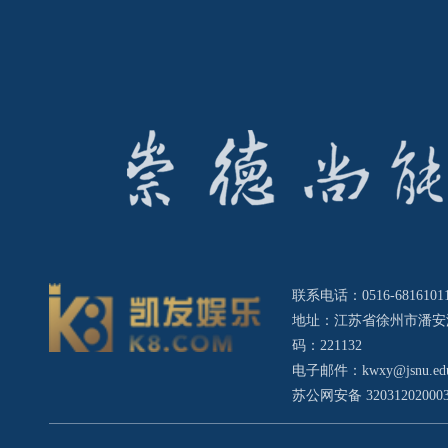
联系电话：0516-68161011 
地址：江苏省徐州市潘安
码：221132
电子邮件：
kwxy@jsnu.ed
苏公网安备 32031202000