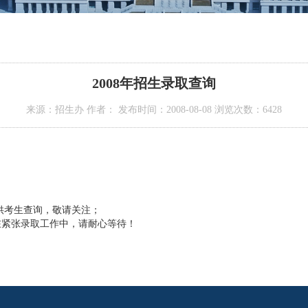
2008年招生录取查询
来源：招生办 作者： 发布时间：2008-08-08 浏览次数：
6428
供考生查询，敬请关注；
紧张录取工作中，请耐心等待！