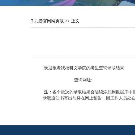
九游官网网页版
>> 正文
欢迎报考我校科文学院的考生查询录取结果
查询网址
:
注：
各个批次的录取结果会陆续添加到数据库中
录取通知书寄出前将在网上预告，因工作人员处在