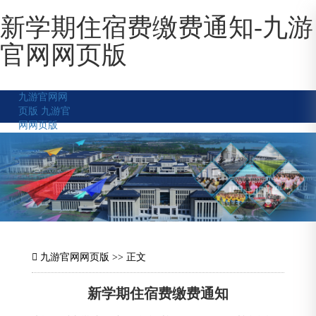
新学期住宿费缴费通知-九游
官网网页版
九游官网网
页版
九游官
网网页版
九游官网网页版
>> 正文
新学期住宿费缴费通知