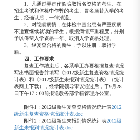
1
、凡通过弄虚作假骗取报名资格的考生、在
招生考试和体检中作弊的考生、冒名顶替入学的考
生，经确认后，一律清退。
2
、对隐瞒病情，在体检中查出患有严重疾病
不适宜继续就读的学生，根据病情严重程度，分别
予以保留入学资格一年、取消入学资格处理。
3
、经复查合格的新生，予以注册，取得学
籍。
四、工作要求
复查工作结束后，各系学工办要根据复查情况
写出书面报告并填写《
2012
级新生复查资格情况统
计表》和《
2012
级新生未报到情况统计表》（统计
表网上下载），经学院领导审议通过后，于
9
月
28
日下午
17
：
00
前报送教务部学籍管理办公室。
附件
1
：
2012
级新生复查资格情况统计表
2012
级新生复查资格情况统计表.doc
附件
2
：
2012
级新生未报到情况统计表
2012级
新生未报到情况统计表.doc