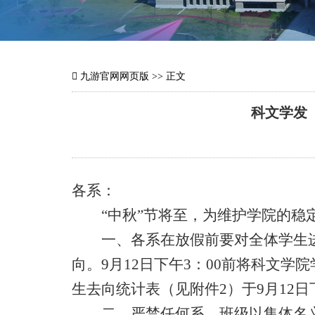
九游官网网页版
>> 正文
科文学发 
各系：
“中秋”节将至，为维护学院的稳定
一、各系在放假前要对全体学生进
向。
9
月
12
日下午
3
：
00
前将科文学院
生去向统计表
（见附件
2
）于
9
月
12
日
二、严禁任何系、班级以集体名义