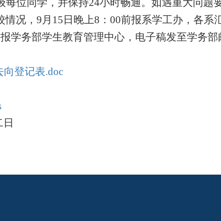
级每位同学，并保持
24
小时畅通。如遇重大问题
校情况，
9
月
15
日晚上
8
：
00
前报系学工办，各系
）报学务部学生教育管理中心，电子稿发至学务部
向登记表.doc
s
日