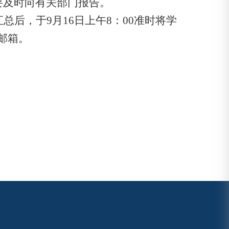
要及时向有关部门报告。
汇总后，于
9
月
16
日上午
8
：
00
准时将学
邮箱。