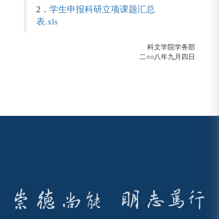
2．
学生申报科研立项课题汇总
表.xls
科文学院学务部
二○○八年九月四日