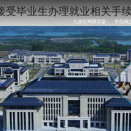
接受毕业生办理就业相关手续
九游官网网页版
学院概