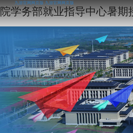
九游官网网页版
九游官网网页版
院学务部就业指导中心暑期