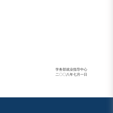
学务部就业指导中心
二〇〇八年七月一日